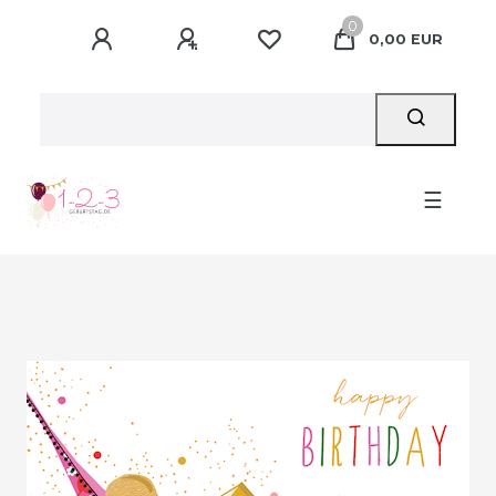
0
0,00 EUR
☰