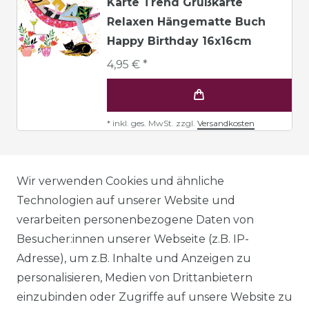
Karte Trend Grußkarte
Relaxen Hängematte Buch
Happy Birthday 16x16cm
4,95 € *
*
inkl. ges. MwSt.
zzgl.
Versandkosten
AGB
Wir verwenden Cookies und ähnliche
Technologien auf unserer Website und
verarbeiten personenbezogene Daten von
DATENSCHUTZERKLÄRUNG
Besucher:innen unserer Webseite (z.B. IP-
Adresse), um z.B. Inhalte und Anzeigen zu
personalisieren, Medien von Drittanbietern
WIDERRUFSRECHT
einzubinden oder Zugriffe auf unsere Website zu