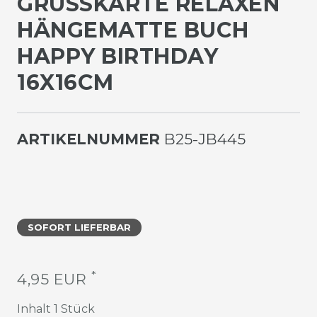
GRUSSKARTE RELAXEN H
ÄNGEMATTE BUCH H
APPY BIRTHDAY 1
6X16CM
ARTIKELNUMMER
B25-JB445
SOFORT LIEFERBAR
*
4,95 EUR
Inhalt
1
Stück