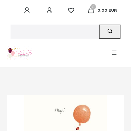
0
0,00 EUR
☰