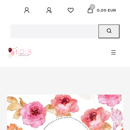
0
0,00 EUR
☰