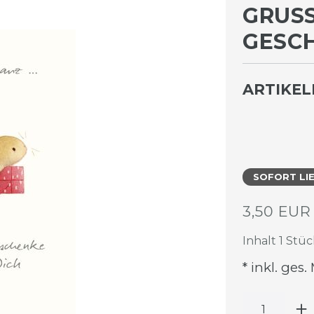
GRUSS
ESCHE
ARTIKE
SOFORT LI
3,50 EU
Inhalt
1
Stüc
* inkl. ges.