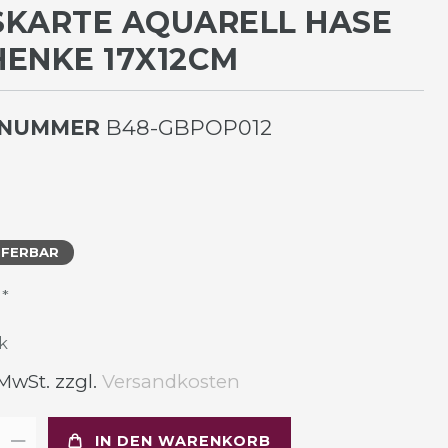
KARTE AQUARELL HASE G
NKE 17X12CM
LNUMMER
B48-GBPOP012
EFERBAR
*
R
k
 MwSt. zzgl.
Versandkosten
IN DEN WARENKORB