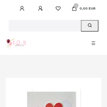
0
0,00 EUR
☰