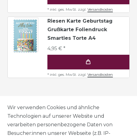
*
inkl. ges. MwSt.
zzgl.
Versandkosten
Riesen Karte Geburtstag
Grußkarte Foliendruck
Smarties Torte A4
4,95 € *
*
inkl. ges. MwSt.
zzgl.
Versandkosten
AGB
Wir verwenden Cookies und ähnliche
Technologien auf unserer Website und
verarbeiten personenbezogene Daten von
DATENSCHUTZERKLÄRUNG
Besucher:innen unserer Webseite (z.B. IP-