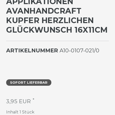
PPLIKATIONEN A
VANHANDCRAFT K
UPFER HERZLICHEN G
LÜCKWUNSCH 16X11CM
ARTIKELNUMMER
A10-0107-021/0
SOFORT LIEFERBAR
*
3,95 EUR
Inhalt
1
Stück