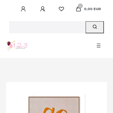
0
0,00 EUR
☰