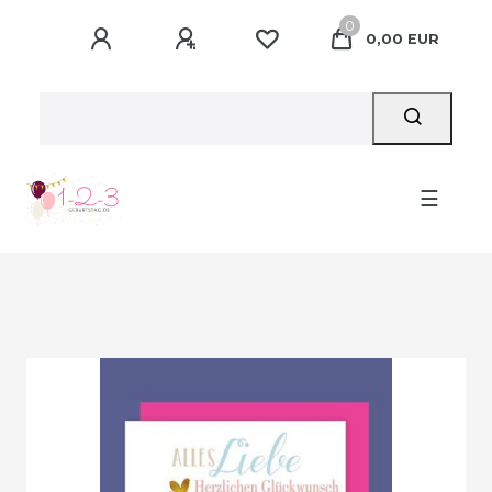
0
0,00 EUR
☰