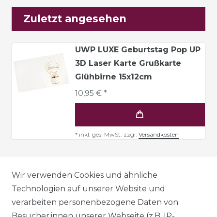
Zuletzt angesehen
UWP LUXE Geburtstag Pop UP
3D Laser Karte Grußkarte
Glühbirne 15x12cm
10,95 € *
*
inkl. ges. MwSt.
zzgl.
Versandkosten
AGB
Wir verwenden Cookies und ähnliche
Technologien auf unserer Website und
verarbeiten personenbezogene Daten von
DATENSCHUTZERKLÄRUNG
Besucher:innen unserer Webseite (z.B. IP-