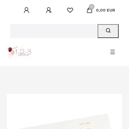
0
0,00 EUR
☰