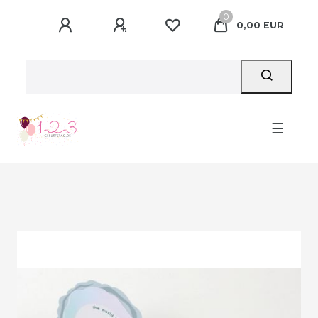
0
0,00 EUR
☰