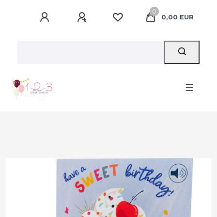
0
0,00 EUR
☰