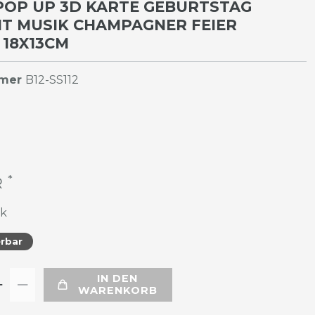
POP UP 3D KARTE GEBURTSTAG
T MUSIK CHAMPAGNER FEIER
18X13CM
mmer
B12-SS112
*
R
ck
erbar
IN DEN
WARENKORB