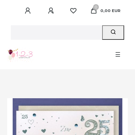
0
0,00 EUR
☰