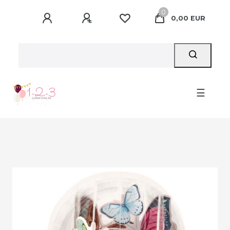
0
0,00 EUR
☰