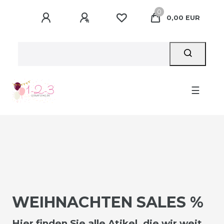
0
0,00 EUR
☰
WEIHNACHTEN SALES %
Hier finden Sie alle Atikel, die wir weit