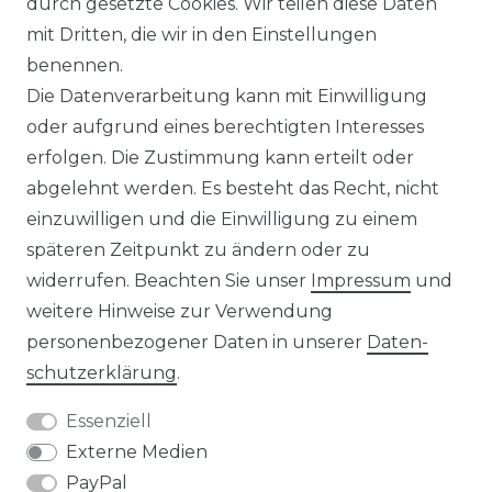
durch gesetzte Cookies. Wir teilen diese Daten
IMPRESSUM
mit Dritten, die wir in den Einstellungen
benennen.
Die Datenverarbeitung kann mit Einwilligung
KONTAKT
oder aufgrund eines berechtigten Interesses
erfolgen. Die Zustimmung kann erteilt oder
abgelehnt werden. Es besteht das Recht, nicht
Unsere Zahlungsmöglichkeiten
einzuwilligen und die Einwilligung zu einem
späteren Zeitpunkt zu ändern oder zu
widerrufen. Beachten Sie unser
Impressum
und
Wir versenden mit
weitere Hinweise zur Verwendung
personenbezogener Daten in unserer
Daten­
schutz­erklärung
.
Essenziell
Externe Medien
PayPal