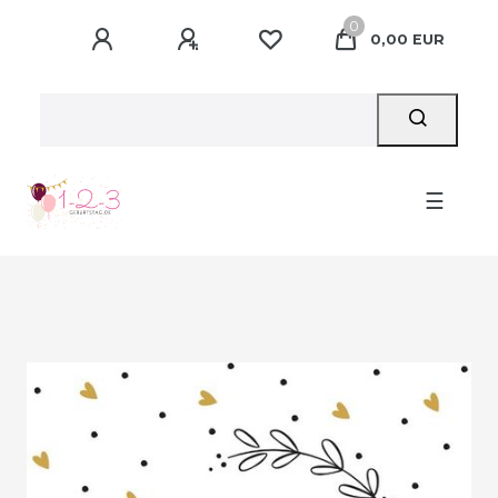
0
0,00 EUR
☰