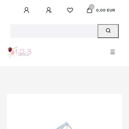
0
0,00 EUR
☰