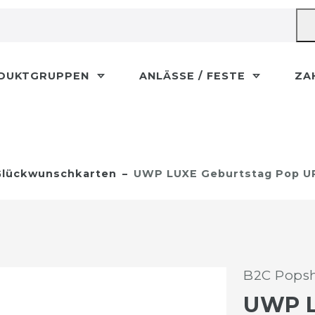
DUKTGRUPPEN
ANLÄSSE / FESTE
ZA
lückwunschkarten
UWP LUXE Geburtstag Pop UP
B2C Popsh
UWP 