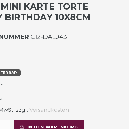
 MINI KARTE TORTE
 BIRTHDAY 10X8CM
LNUMMER
C12-DAL043
EFERBAR
*
R
k
 MwSt. zzgl.
Versandkosten
IN DEN WARENKORB