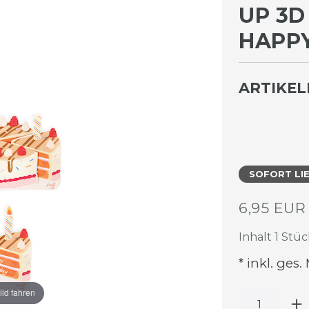
UP 3D
HAPPY
ARTIKE
SOFORT LI
6,95 EU
Inhalt
1
Stüc
* inkl. ges.
ild fahren