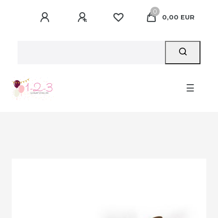
0
0,00 EUR
☰