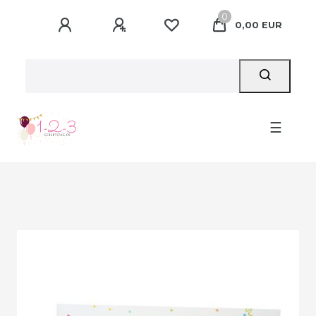
0
0,00 EUR
☰