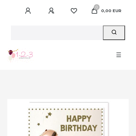
0
0,00 EUR
☰