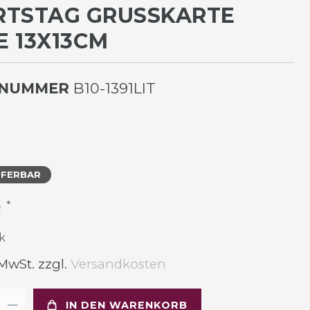
TSTAG GRUSSKARTE H
13X13CM
LNUMMER
B10-1391LIT
EFERBAR
*
R
k
 MwSt. zzgl.
Versandkosten
IN DEN WARENKORB