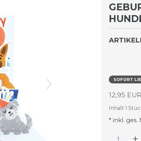
GEBUR
UNDE 
ARTIKE
SOFORT LI
12,95 EU
Inhalt
1
Stüc
* inkl. ges.