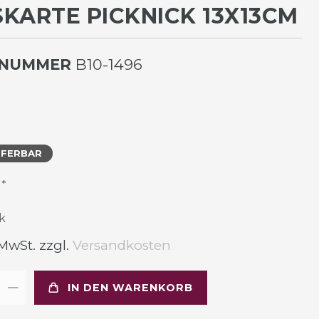
KARTE PICKNICK 13X13CM
LNUMMER
B10-1496
EFERBAR
*
R
k
 MwSt. zzgl.
Versandkosten
IN DEN WARENKORB