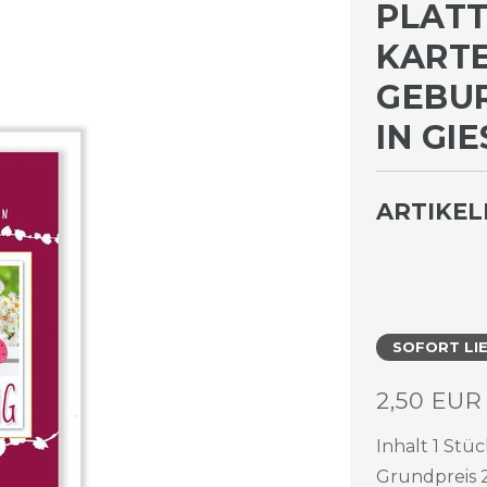
PLATT
ARTE 
EBURT
GIESS
ARTIKE
SOFORT LI
2,50 EU
Inhalt
1
Stüc
Grundpreis