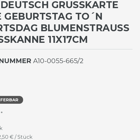
DEUTSCH GRUSSKARTE K
GEBURTSTAG TO´N G
SDAG BLUMENSTRAUSS IN
KANNE 11X17CM
LNUMMER
A10-0055-665/2
EFERBAR
*
R
k
2,50 € / Stück