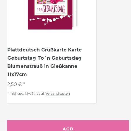
Plattdeutsch Grußkarte Karte
Geburtstag To´n Geburtsdag
Blumenstrauß in Gießkanne
11x17cm
2,50 € *
*
inkl. ges. MwSt.
zzgl.
Versandkosten
AGB