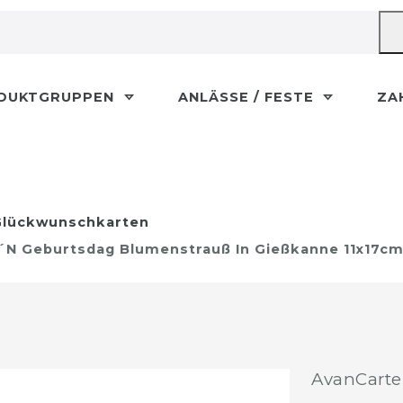
DUKTGRUPPEN
ANLÄSSE / FESTE
ZA
lückwunschkarten
o´n Geburtsdag Blumenstrauß In Gießkanne 11x17c
AvanCarte