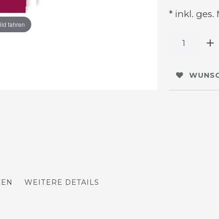
* inkl. ges.
ild fahren
WUNSC
TEN
WEITERE DETAILS