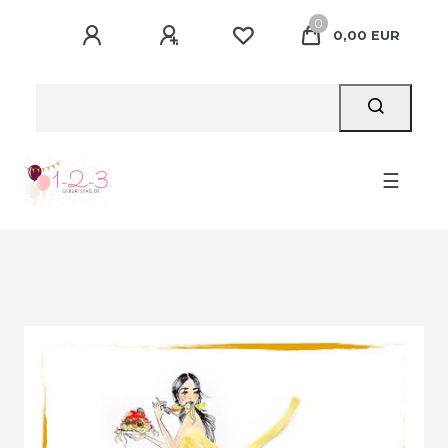
0
0,00 EUR
☰