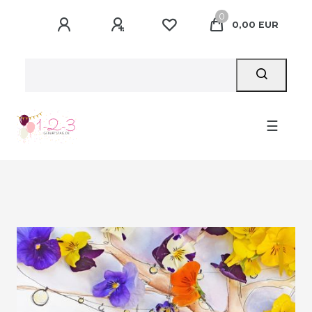
0
0,00 EUR
☰