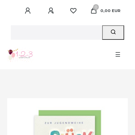
0
0,00 EUR
☰