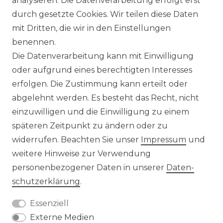
analysieren. Die Datenverarbeitung erfolgt erst
durch gesetzte Cookies. Wir teilen diese Daten
IMPRESSUM
mit Dritten, die wir in den Einstellungen
benennen.
Die Datenverarbeitung kann mit Einwilligung
KONTAKT
oder aufgrund eines berechtigten Interesses
erfolgen. Die Zustimmung kann erteilt oder
abgelehnt werden. Es besteht das Recht, nicht
Unsere Zahlungsmöglichkeiten
einzuwilligen und die Einwilligung zu einem
späteren Zeitpunkt zu ändern oder zu
widerrufen. Beachten Sie unser
Impressum
und
Wir versenden mit
weitere Hinweise zur Verwendung
personenbezogener Daten in unserer
Daten­
schutz­erklärung
.
Essenziell
Externe Medien