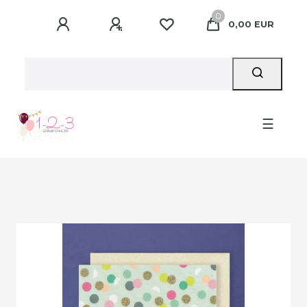
0
0,00 EUR
☰