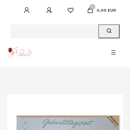
0
0,00 EUR
☰