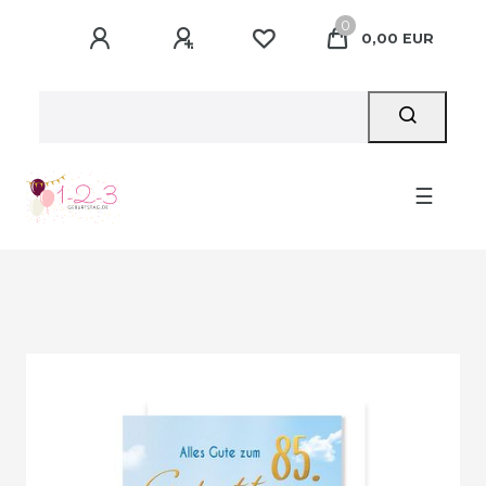
0
0,00 EUR
☰