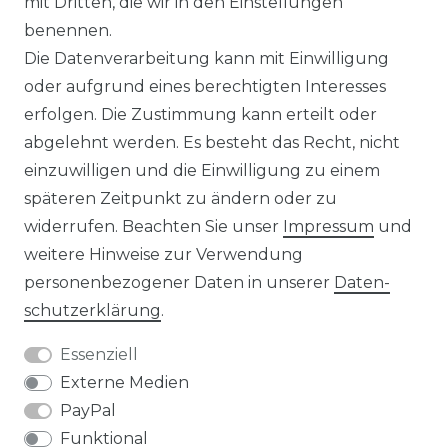
mit Dritten, die wir in den Einstellungen
benennen.
Die Datenverarbeitung kann mit Einwilligung
KONTAKT
oder aufgrund eines berechtigten Interesses
erfolgen. Die Zustimmung kann erteilt oder
abgelehnt werden. Es besteht das Recht, nicht
Unsere Zahlungsmöglichkeiten
einzuwilligen und die Einwilligung zu einem
späteren Zeitpunkt zu ändern oder zu
widerrufen. Beachten Sie unser
Impressum
und
Wir versenden mit
weitere Hinweise zur Verwendung
personenbezogener Daten in unserer
Daten­
schutz­erklärung
.
Essenziell
Externe Medien
PayPal
Funktional