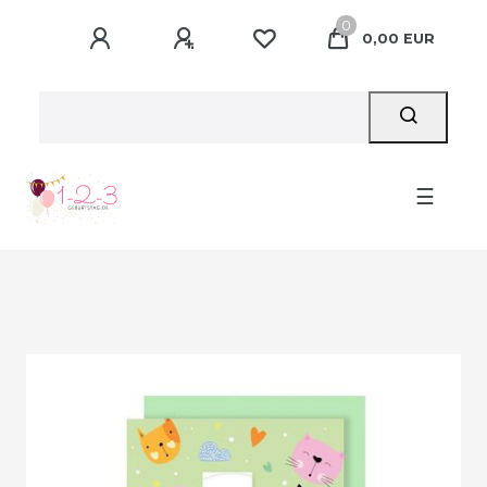
0
0,00 EUR
☰