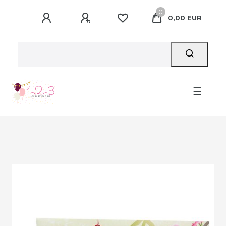
0
0,00 EUR
☰