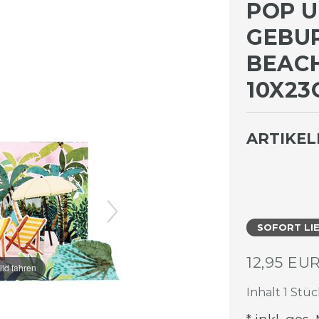
POP U
GEBUR
EACH 
0X23C
ARTIKE
SOFORT LI
12,95 EU
ild fahren
Inhalt
1
Stüc