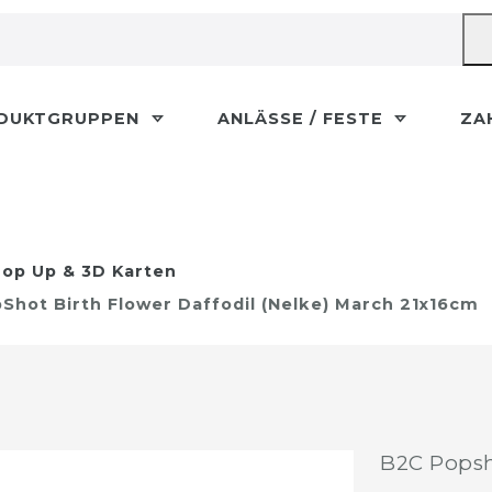
DUKTGRUPPEN
ANLÄSSE / FESTE
ZA
op Up & 3D Karten
hot Birth Flower Daffodil (Nelke) March 21x16cm
B2C Popsh