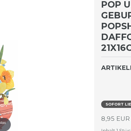
POP U
GEBUR
OPSHO
AFFOD
1X16C
ARTIKE
SOFORT LI
8,95 EU
 das
Inhalt
1
Stüc