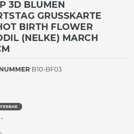
P 3D BLUMEN
TSTAG GRUSSKARTE P
T BIRTH FLOWER D
IL (NELKE) MARCH 2
M
LNUMMER
B10-BF03
EFERBAR
*
R
k