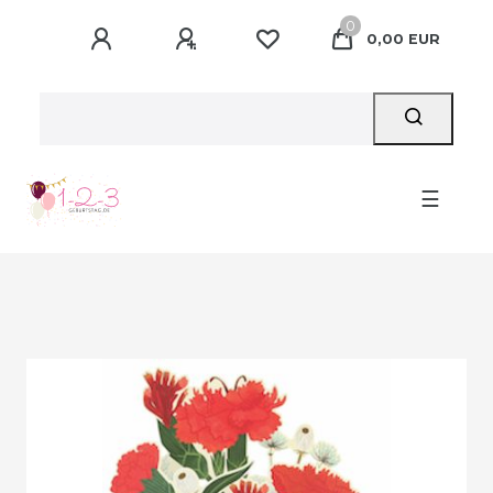
0
0,00 EUR
☰