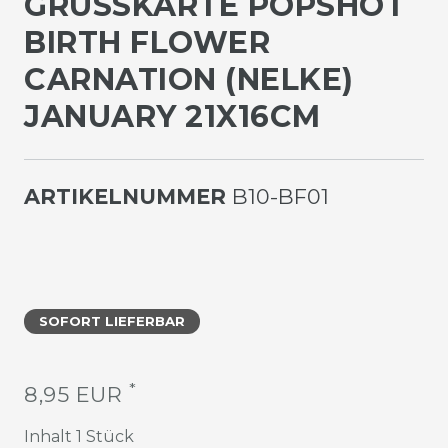
GRUSSKARTE POPSHOT B
IRTH FLOWER C
ARNATION (NELKE) J
ANUARY 21X16CM
ARTIKELNUMMER
B10-BF01
SOFORT LIEFERBAR
*
8,95 EUR
Inhalt
1
Stück