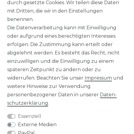
durch gesetzte Cookies. Wir teilen diese Daten
IMPRESSUM
mit Dritten, die wir in den Einstellungen
benennen.
Die Datenverarbeitung kann mit Einwilligung
KONTAKT
oder aufgrund eines berechtigten Interesses
erfolgen. Die Zustimmung kann erteilt oder
abgelehnt werden. Es besteht das Recht, nicht
Unsere Zahlungsmöglichkeiten
einzuwilligen und die Einwilligung zu einem
späteren Zeitpunkt zu ändern oder zu
widerrufen. Beachten Sie unser
Impressum
und
Wir versenden mit
weitere Hinweise zur Verwendung
personenbezogener Daten in unserer
Daten­
schutz­erklärung
.
Essenziell
Externe Medien
PayPal