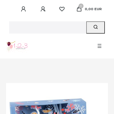
0
0,00 EUR
☰