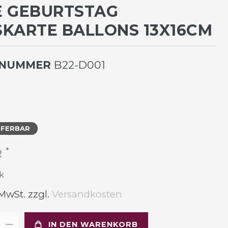
E GEBURTSTAG
KARTE BALLONS 13X16CM
LNUMMER
B22-D001
EFERBAR
*
R
k
 MwSt. zzgl.
Versandkosten
IN DEN WARENKORB