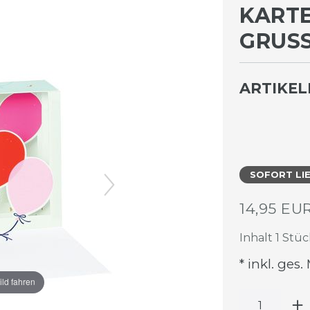
KART
GRUSS
ARTIKE
SOFORT LI
14,95 EU
Inhalt
1
Stüc
* inkl. ges.
ild fahren