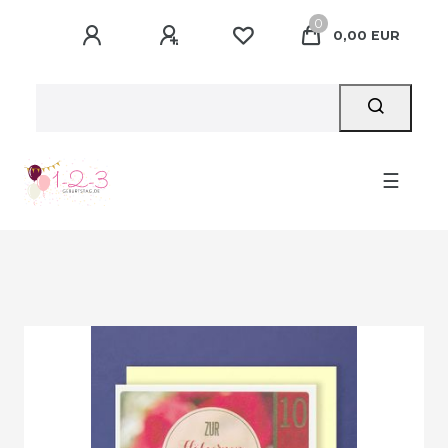
0
0,00 EUR
☰