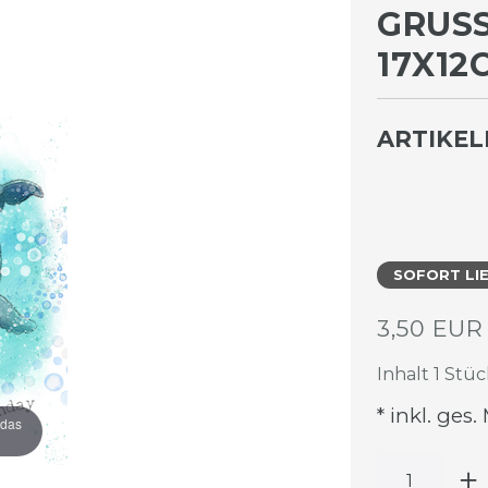
GRUSS
7X12C
ARTIKE
SOFORT LI
3,50 EU
Inhalt
1
Stüc
* inkl. ges.
 das