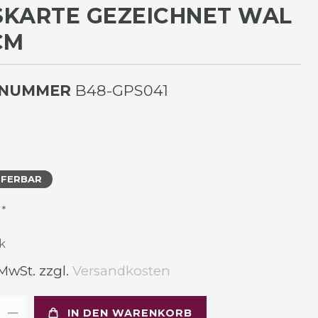
KARTE GEZEICHNET WAL 1
M
LNUMMER
B48-GPS041
EFERBAR
*
R
k
 MwSt. zzgl.
Versandkosten
IN DEN WARENKORB