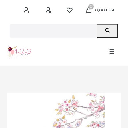
0
0,00 EUR
☰