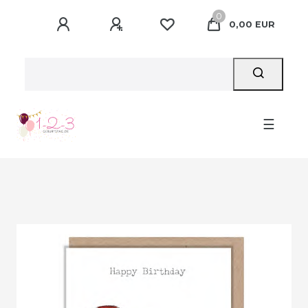
0
0,00 EUR
☰