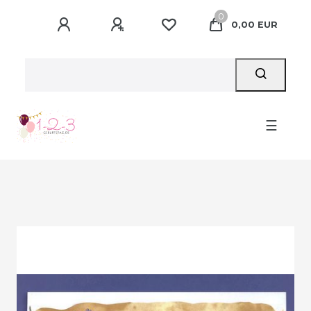
0
0,00 EUR
☰