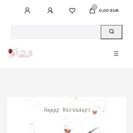
0
0,00 EUR
☰