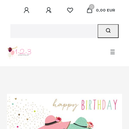
0
0,00 EUR
☰