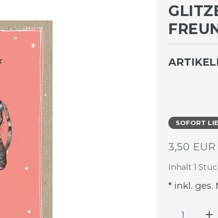
GLITZ
REUND
ARTIKE
SOFORT LI
3,50 EU
Inhalt
1
Stüc
* inkl. ges.