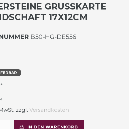
ERSTEINE GRUSSKARTE F
SCHAFT 17X12CM
LNUMMER
B50-HG-DE556
EFERBAR
*
R
k
 MwSt. zzgl.
Versandkosten
IN DEN WARENKORB