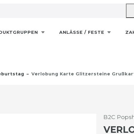
DUKTGRUPPEN
ANLÄSSE / FESTE
ZA
burtstag
Verlobung Karte Glitzersteine Grußka
B2C Popsh
VERL