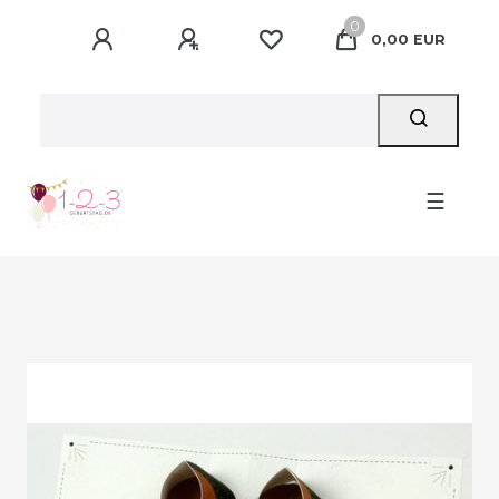
0
0,00 EUR
☰