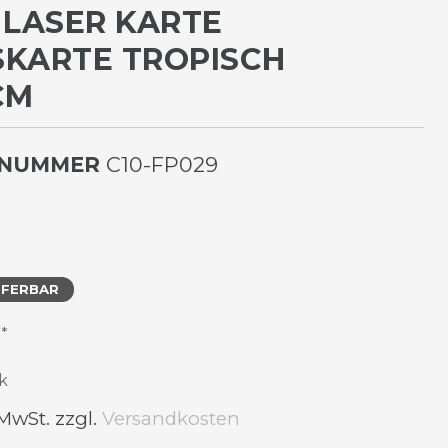
 LASER KARTE
KARTE TROPISCH 1
M
LNUMMER
C10-FP029
EFERBAR
*
R
k
 MwSt. zzgl.
Versandkosten