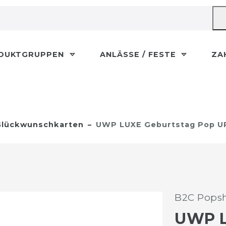
DUKTGRUPPEN
ANLÄSSE / FESTE
ZA
lückwunschkarten
UWP LUXE Geburtstag Pop UP
B2C Popsh
UWP 