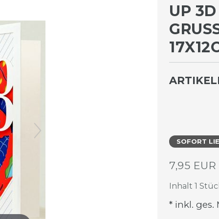
UP 3D
GRUSS
7X12C
ARTIKE
SOFORT LI
7,95 EU
Inhalt
1
Stüc
* inkl. ges.