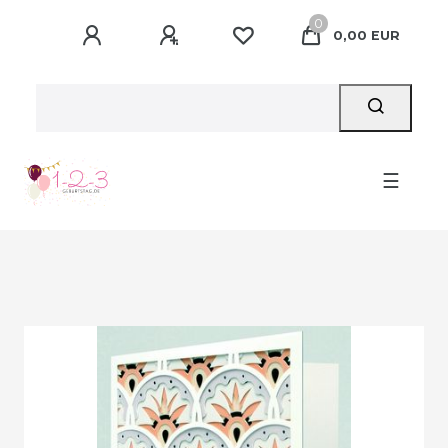
0
0,00 EUR
☰