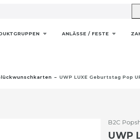
DUKTGRUPPEN
ANLÄSSE / FESTE
ZA
lückwunschkarten
UWP LUXE Geburtstag Pop UP 
B2C Popsh
UWP 