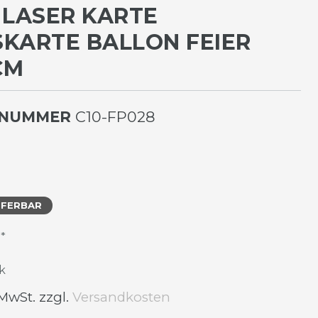
 LASER KARTE
KARTE BALLON FEIER 1
M
LNUMMER
C10-FP028
EFERBAR
*
R
k
 MwSt. zzgl.
Versandkosten