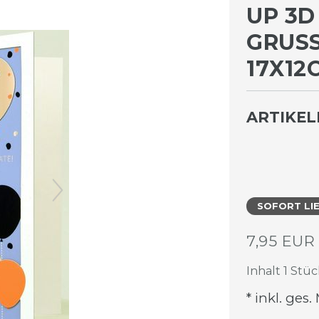
UP 3D
GRUSS
7X12C
ARTIKE
SOFORT LI
7,95 EU
Inhalt
1
Stüc
* inkl. ges.