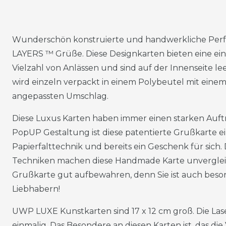
Wunderschön konstruierte und handwerkliche Perfe
LAYERS ™ Grüße. Diese Designkarten bieten eine einfa
Vielzahl von Anlässen und sind auf der Innenseite lee
wird einzeln verpackt in einem Polybeutel mit einem
angepassten Umschlag.
Diese Luxus Karten haben immer einen starken Auftri
PopUP Gestaltung ist diese patentierte Grußkarte e
Papierfalttechnik und bereits ein Geschenk für sich.
Techniken machen diese Handmade Karte unvergleich
Grußkarte gut aufbewahren, denn Sie ist auch beso
Liebhabern!
UWP LUXE Kunstkarten sind 17 x 12 cm groß. Die Las
einmalig. Das Besondere an diesen Karten ist, das die