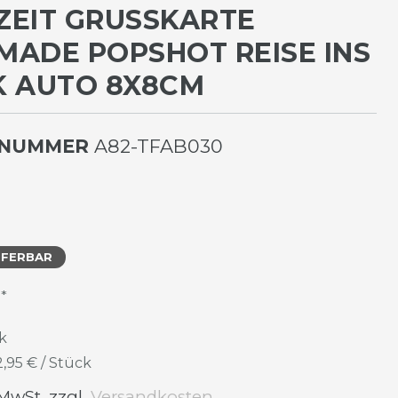
EIT GRUSSKARTE H
DE POPSHOT REISE INS G
AUTO 8X8CM
LNUMMER
A82-TFAB030
EFERBAR
*
R
k
2,95 € / Stück
 MwSt. zzgl.
Versandkosten