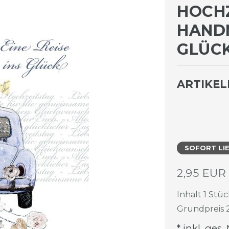
HOCHZ
ANDMA
LÜCK 
ARTIKE
SOFORT LI
2,95 EU
Inhalt
1
Stüc
Grundpreis
* inkl. ges.